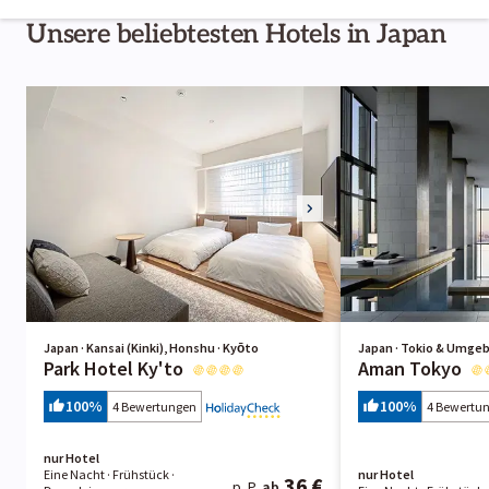
Unsere beliebtesten Hotels in Japan
Japan · Kansai (Kinki), Honshu · Kyōto
Japan · Tokio & Umgeb
Park Hotel Ky'to
Aman Tokyo
100
%
100
%
4 Bewertungen
4 Bewertu
nur Hotel
Eine Nacht
· Frühstück
·
nur Hotel
36 €
p. P.
ab