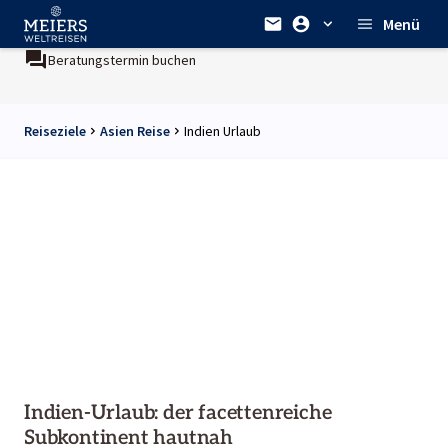
Menü
chen
Ein Unternehmen der
REWE Group
Reiseziele
Asien Reise
Indien Urlaub
Indien-Urlaub: der facettenreiche
Subkontinent hautnah