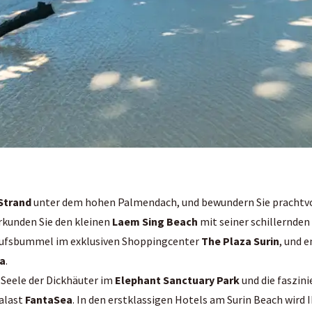
Strand
unter dem hohen Palmendach, und bewundern Sie prachtv
Erkunden Sie den kleinen
Laem Sing Beach
mit seiner schillernde
aufsbummel im exklusiven Shoppingcenter
The Plaza Surin
, und 
a
.
 Seele der Dickhäuter im
Elephant Sanctuary Park
und die faszin
alast
FantaSea
. In den erstklassigen Hotels am Surin Beach wird 