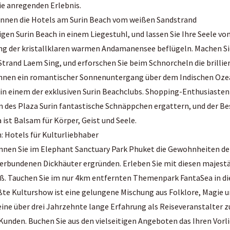
e anregenden Erlebnis.
ennen die Hotels am Surin Beach vom weißen Sandstrand
gen Surin Beach in einem Liegestuhl, und lassen Sie Ihre Seele v
g der kristallklaren warmen Andamanensee beflügeln. Machen Si
trand Laem Sing, und erforschen Sie beim Schnorcheln die brilli
Ihnen ein romantischer Sonnenuntergang über dem Indischen Oze
 in einem der exklusiven Surin Beachclubs. Shopping-Enthusiasten
des Plaza Surin fantastische Schnäppchen ergattern, und der Be
ist Balsam für Körper, Geist und Seele.
: Hotels für Kulturliebhaber
nnen Sie im Elephant Sanctuary Park Phuket die Gewohnheiten de
verbundenen Dickhäuter ergründen. Erleben Sie mit diesen majest
 Tauchen Sie im nur 4km entfernten Themenpark FantaSea in die
ßte Kulturshow ist eine gelungene Mischung aus Folklore, Magie u
ne über drei Jahrzehnte lange Erfahrung als Reiseveranstalter z
Kunden. Buchen Sie aus den vielseitigen Angeboten das Ihren Vor