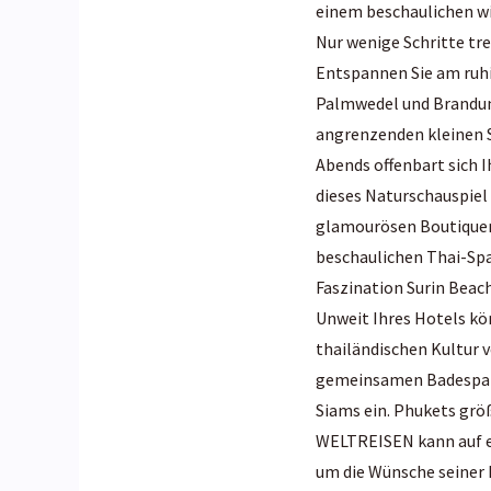
einem beschaulichen wi
Nur wenige Schritte tr
Entspannen Sie am ruhi
Palmwedel und Brandun
angrenzenden kleinen S
Abends offenbart sich 
dieses Naturschauspiel
glamourösen Boutiquen 
beschaulichen Thai-Spa 
Faszination Surin Beach
Unweit Ihres Hotels kö
thailändischen Kultur 
gemeinsamen Badespaß.
Siams ein. Phukets grö
WELTREISEN kann auf ei
um die Wünsche seiner 