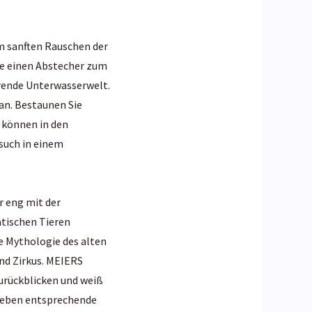
om sanften Rauschen der
e einen Abstecher zum
erende Unterwasserwelt.
an. Bestaunen Sie
 können in den
such in einem
r eng mit der
ätischen Tieren
 Mythologie des alten
nd Zirkus. MEIERS
urückblicken und weiß
lieben entsprechende