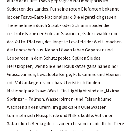
durch den Fluss Tsavo geprägten Nationalparks im
Südosten des Landes. Für seine roten Elefanten bekannt
ist der Tsavo-East-Nationalpark: Die eigentlich grauen
Tiere nehmen durch Staub- oder Schlammbäder die
rostrote Farbe der Erde an. Savannen, Galeriewälder und
das Yatta-Plateau, das längste Lavafeld der Welt, machen
die Landschaft aus. Neben Löwen leben Geparden und
Leoparden in dem Schutzgebiet. Spüren Sie das
Herzklopfen, wenn Sie einer Raubkatze ganz nahe sind!
Grassavannen, bewaldete Berge, Felskämme und Ebenen
mit Vulkankegeln sind charakteristisch für den
Nationalpark Tsavo-West. Ein Highlight sind die „Mzima
Springs“ – Palmen, Wasserbirnen- und Feigenbäume
wachsen an den Ufern, im glasklaren Quellwasser
tummeln sich Flusspferde und Nilkrokodile. Auf einer
Safari durch Kenia gibt es zudem besonders niedliche Tiere