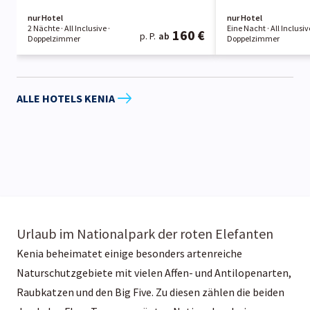
nur Hotel
nur Hotel
2 Nächte
· All Inclusive
·
Eine Nacht
· All Inclusiv
160 €
p. P.
ab
Doppelzimmer
Doppelzimmer
ALLE HOTELS KENIA
Urlaub im Nationalpark der roten Elefanten
Kenia beheimatet einige besonders artenreiche
Naturschutzgebiete mit vielen Affen- und Antilopenarten,
Raubkatzen und den Big Five. Zu diesen zählen die beiden