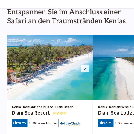
Entspannen Sie im Anschluss einer
Safari an den Traumstränden Kenias
Kenia · Kenianische Küste · Diani Beach
Kenia · Kenianische Kü
Diani Sea Resort
Diani Sea Lodg
90
%
89
%
1098 Bewertungen
1326 Bewer