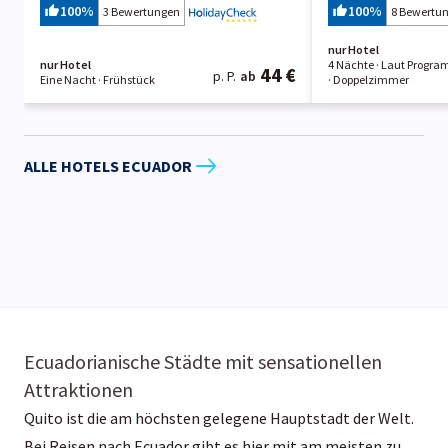
100
%
100
%
3 Bewertungen
8 Bewertu
nur Hotel
nur Hotel
4 Nächte
· Laut Progr
44 €
p. P.
ab
Eine Nacht
· Frühstück
· Doppelzimmer
ALLE HOTELS ECUADOR
Ecuadorianische Städte mit sensationellen
Attraktionen
Quito ist die am höchsten gelegene Hauptstadt der Welt.
Bei Reisen nach Ecuador gibt es hier mit am meisten zu