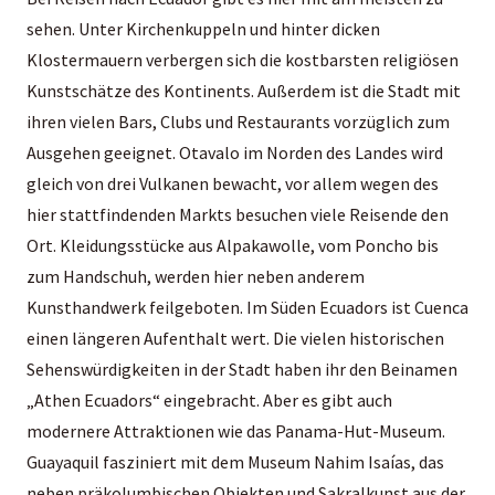
sehen. Unter Kirchenkuppeln und hinter dicken
Klostermauern verbergen sich die kostbarsten religiösen
Kunstschätze des Kontinents. Außerdem ist die Stadt mit
ihren vielen Bars, Clubs und Restaurants vorzüglich zum
Ausgehen geeignet. Otavalo im Norden des Landes wird
gleich von drei Vulkanen bewacht, vor allem wegen des
hier stattfindenden Markts besuchen viele Reisende den
Ort. Kleidungsstücke aus Alpakawolle, vom Poncho bis
zum Handschuh, werden hier neben anderem
Kunsthandwerk feilgeboten. Im Süden Ecuadors ist Cuenca
einen längeren Aufenthalt wert. Die vielen historischen
Sehenswürdigkeiten in der Stadt haben ihr den Beinamen
„Athen Ecuadors“ eingebracht. Aber es gibt auch
modernere Attraktionen wie das Panama-Hut-Museum.
Guayaquil fasziniert mit dem Museum Nahim Isaías, das
neben präkolumbischen Objekten und Sakralkunst aus der