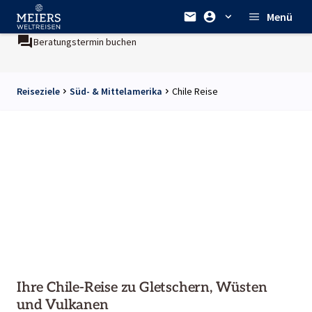
Menü
uchen
Ein Unternehmen der
REWE Group
Reiseziele
Süd- & Mittelamerika
Chile Reise
Ihre Chile-Reise zu Gletschern, Wüsten
und Vulkanen