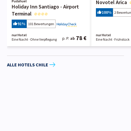
Pudahuel
Novotel Arica
Holiday Inn Santiago - Airport
100
%
Terminal
2 Bewertu
91
%
101 Bewertungen
nur Hotel
nur Hotel
78 €
p. P.
ab
Eine Nacht
· Ohne Verpflegung
Eine Nacht
· Frühstück
ALLE HOTELS CHILE