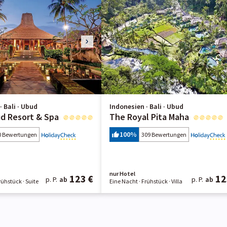
· Bali · Ubud
Indonesien · Bali · Ubud
d Resort & Spa
The Royal Pita Maha
100
%
0 Bewertungen
309 Bewertungen
nur Hotel
123 €
12
p. P.
ab
p. P.
ab
Frühstück
· Suite
Eine Nacht
· Frühstück
· Villa