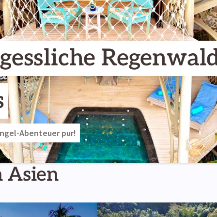
gessliche Regenwald
s
ungel-Abenteuer pur!
n Asien