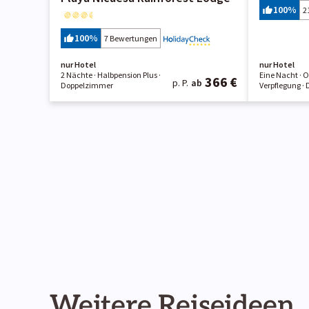
100
%
2
100
%
7 Bewertungen
nur Hotel
nur Hotel
2 Nächte
· Halbpension Plus
·
Eine Nacht
· 
366 €
p. P.
ab
Doppelzimmer
Verpflegung
· 
Weitere Reiseideen