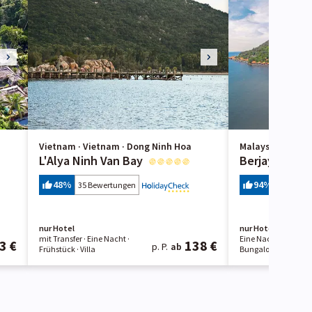
Vietnam · Vietnam · Dong Ninh Hoa
Malaysia · Kedah
L'Alya Ninh Van Bay
Berjaya Lang
48
%
94
%
35 Bewertungen
436 Bewe
nur Hotel
nur Hotel
mit Transfer ·
Eine Nacht
·
Eine Nacht
· Frühst
3 €
138 €
p. P.
ab
Frühstück
· Villa
Bungalow