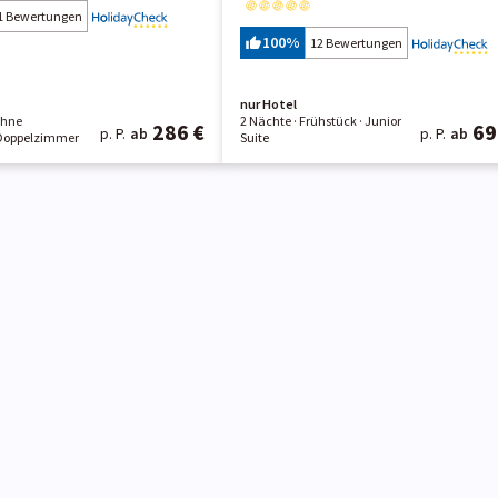
1 Bewertungen
100
%
12 Bewertungen
nur Hotel
Ohne
2 Nächte
· Frühstück
· Junior
286 €
69
p. P.
ab
p. P.
ab
Doppelzimmer
Suite