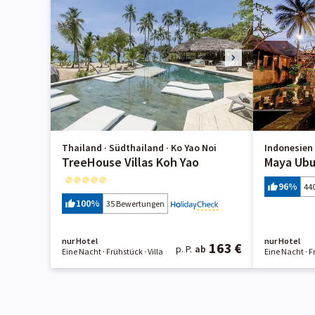
Thailand · Südthailand · Ko Yao Noi
Indonesien 
TreeHouse Villas Koh Yao
Maya Ubu
96
%
44
100
%
35 Bewertungen
nur Hotel
nur Hotel
163 €
p. P.
ab
Eine Nacht
· Frühstück
· Villa
Eine Nacht
· 