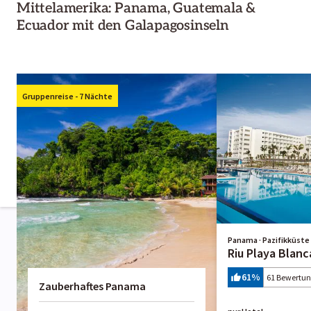
Mittelamerika: Panama, Guatemala &
Ecuador mit den Galapagosinseln
Gruppenreise - 7 Nächte
Panama · Pazifikküste 
Riu Playa Blanc
61
%
61 Bewertu
Zauberhaftes Panama