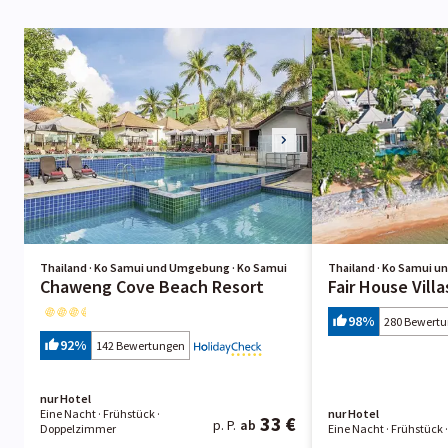
Thailand · Ko Samui und Umgebung · Ko Samui
Thailand · Ko Samui 
Chaweng Cove Beach Resort
Fair House Vill
98
%
280 Bewert
92
%
142 Bewertungen
nur Hotel
Eine Nacht
· Frühstück
·
nur Hotel
33 €
p. P.
ab
Doppelzimmer
Eine Nacht
· Frühstück
·