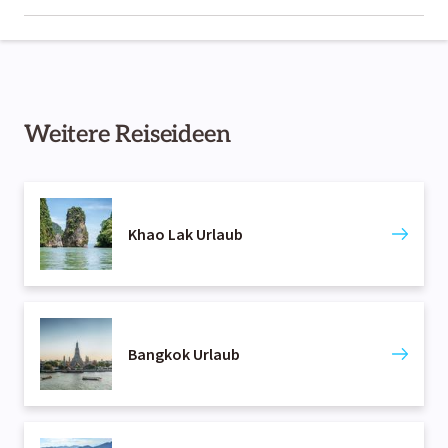
Baht ergeben etwa 1 Euro. Das Zahlen mit der Kreditkarte
ist zwar gängig – es empfiehlt sich jedoch, immer etwas
Die Regenzeit auf Koh Samui dauert normalerweise etwa
Bargeld dabeizuhaben.
von September bis November. In diesen Monaten kann es
vermehrt zu Niederschlägen kommen, die gelegentlich zu
heftigen Regenfällen und kurzen Gewittern führen.
Weitere Reiseideen
Khao Lak Urlaub
Bangkok Urlaub