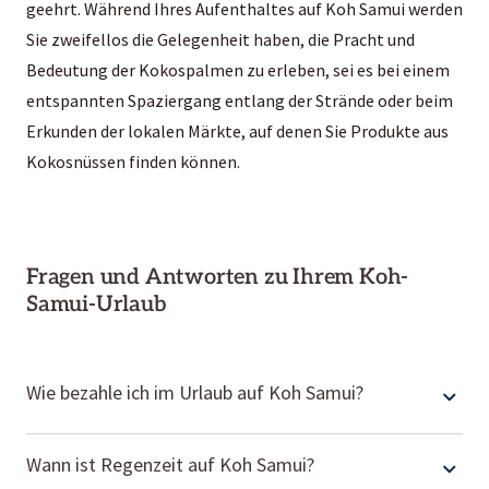
geehrt. Während Ihres Aufenthaltes auf Koh Samui werden
Sie zweifellos die Gelegenheit haben, die Pracht und
Bedeutung der Kokospalmen zu erleben, sei es bei einem
entspannten Spaziergang entlang der Strände oder beim
Erkunden der lokalen Märkte, auf denen Sie Produkte aus
Kokosnüssen finden können.
Fragen und Antworten zu Ihrem Koh-
Samui-Urlaub
Wie bezahle ich im Urlaub auf Koh Samui?
Die Währung auf Koh Samui ist der thailändische Baht – 40
Wann ist Regenzeit auf Koh Samui?