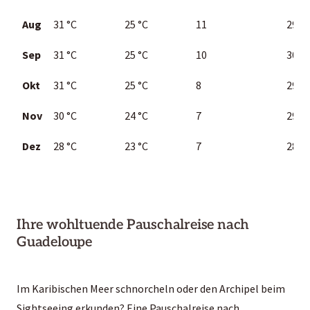
Aug
31
°C
25 °C
11
29 °C
Sep
31
°C
25
°C
10
30
°C
Okt
31
°C
25
°C
8
29 °C
Nov
30
°C
24
°C
7
29 °C
Dez
28
°C
23
°C
7
28 °C
Ihre wohltuende Pauschalreise nach
Guadeloupe
Im Karibischen Meer schnorcheln oder den Archipel beim
Sightseeing erkunden? Eine Pauschalreise nach