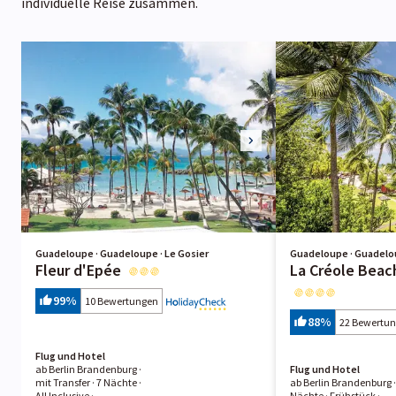
individuelle Reise zusammen.
Guadeloupe · Guadeloupe · Le Gosier
Guadeloupe · Guadelou
Fleur d'Epée
La Créole Beac
99
%
10 Bewertungen
88
%
22 Bewertu
Flug und Hotel
ab Berlin Brandenburg ·
Flug und Hotel
mit Transfer ·
7 Nächte
·
ab Berlin Brandenburg 
All Inclusive
·
Nächte
· Frühstück
·