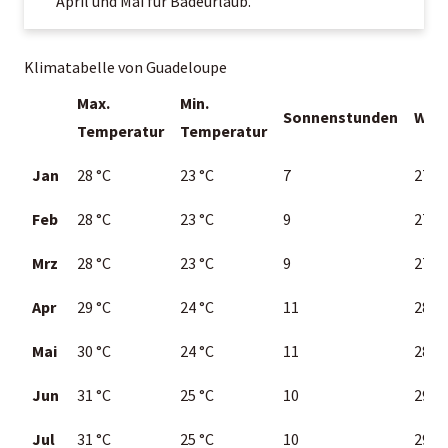
April und Mai für Badeurlaub.
Klimatabelle von Guadeloupe
Max.
Min.
Sonnenstunden
Was
Temperatur
Temperatur
Jan
28 °C
23 °C
7
27 °C
Feb
28
°C
23 °C
9
27 °C
Mrz
28
°C
23 °C
9
27 °C
Apr
29
°C
24 °C
11
28 °C
Mai
30
°C
24 °C
11
28 °C
Jun
31
°C
25 °C
10
29 °C
Jul
31
°C
25 °C
10
29 °C