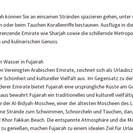
rah können Sie an einsamen Stränden spazieren gehen, unter
oder beim Tauchen Korallenriffe bestaunen. Ausflüge in di
renzende Emirate wie Sharjah sowie die schillernde Metropo
n und kulinarischen Genuss.
m Wasser in Fujairah
en Vereinigten Arabischen Emirate, zeichnet sich als Urlaubsz
r Schönheit und kultureller Vielfalt aus. Im Gegensatz zu d
erer Emirate bietet Fujairah eine ursprüngliche Küste am
aus bewahrt Fujairah ein traditionelles und kulturell vielfält
e der Al-Bidyah-Moschee, einer der ältesten Moscheen des L
ame Strände zum Schwimmen, Schnorcheln und Tauchen, daru
 Khor Fakkan Beach. Die entspannte Atmosphäre und die Mög
 genießen, machen Fujairah zu einem idealen Ziel für Urlau