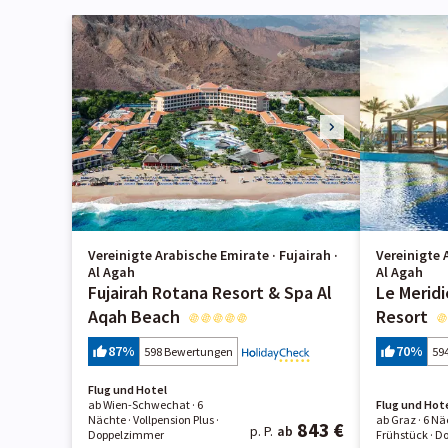
Vereinigte Arabische Emirate · Fujairah ·
Vereinigte 
Al Agah
Al Agah
Fujairah Rotana Resort & Spa Al
Le Merid
Aqah Beach
Resort
87
%
70
%
598 Bewertungen
59
Flug und Hotel
ab Wien-Schwechat ·
6
Flug und Hot
Nächte
· Vollpension Plus
·
ab Graz ·
6 Nä
843 €
p. P.
ab
Doppelzimmer
Frühstück
· D