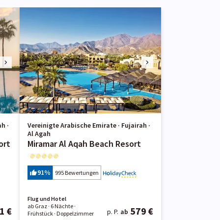
h ·
Vereinigte Arabische Emirate · Fujairah ·
Al Agah
ort
Miramar Al Aqah Beach Resort
91
%
995 Bewertungen
Flug und Hotel
ab Graz ·
6 Nächte
·
1 €
579 €
p. P.
ab
Frühstück
· Doppelzimmer