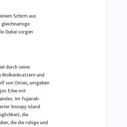
 einem Schirm aus
e gleichnamige
le Dubai sorgen
iel durch seine
en Wolkenkratzern und
 Golf von Oman, umgeben
iges Erbe mit
andes. Im Fujairah-
nter Snoopy Island
lichkeit, die
ber, die die ruhige und