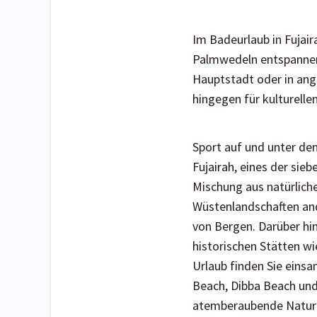
Im Badeurlaub in Fujai
Palmwedeln entspannen 
Hauptstadt oder in ang
hingegen für kulturelle
Sport auf und unter de
Fujairah, eines der sieb
Mischung aus natürliche
Wüstenlandschaften and
von Bergen.
Darüber hin
historischen Stätten wi
Urlaub
finden Sie eins
Beach, Dibba Beach und
atemberaubende Natur zu