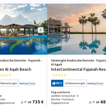
Arabische Emirate · Fujairah ·
Vereinigte Arabische Emirate · Fujaira
Al Agah
ien Al Aqah Beach
InterContinental Fujairah Res
95
%
4 Bewertungen
134 Bewertungen
Flug und Hotel
el
ab Wien-Schwechat ·
6
chte
·
Nächte
· Frühstück
·
735 €
68
p. P.
ab
p. P.
ab
oppelzimmer
Doppelzimmer