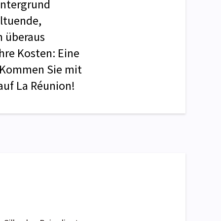
intergrund
hltuende,
n überaus
hre Kosten: Eine
. Kommen Sie mit
uf La Réunion!