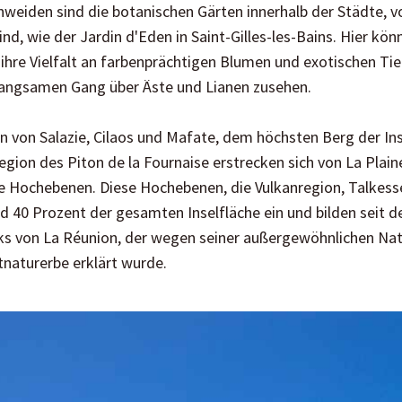
eiden sind die botanischen Gärten innerhalb der Städte, v
nd, wie der Jardin d'Eden in Saint-Gilles-les-Bains. Hier kön
 ihre Vielfalt an farbenprächtigen Blumen und exotischen T
langsamen Gang über Äste und Lianen zusehen.
n von Salazie, Cilaos und Mafate, dem höchsten Berg der In
egion des Piton de la Fournaise erstrecken sich von La Plain
ie Hochebenen. Diese Hochebenen, die Vulkanregion, Talkesse
40 Prozent der gesamten Inselfläche ein und bilden seit 
ks von La Réunion, der wegen seiner außergewöhnlichen Nat
aturerbe erklärt wurde.